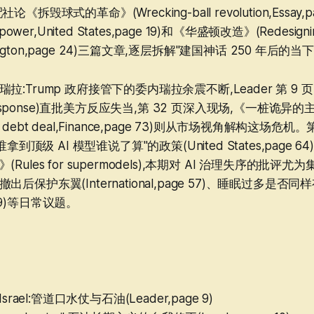
拆毁球式的革命》(Wrecking-ball revolution,Essay,
power,United States,page 19)和《华盛顿改造》(Redesigni
exington,page 24)三篇文章,逐层拆解"建国神话 250 年后的
拉:Trump 政府接管下的委内瑞拉余震不断,Leader 第 9
l response)直批美方反应失当,第 32 页深入现场,《一桩诡异
 odd debt deal,Finance,page 73)则从市场视角解构这场危
拿到顶级 AI 模型谁说了算"的政策(United States,page 64),
Rules for supermodels),本期对 AI 治理失序的批评
保护东翼(International,page 57)、睡眠过多是否同样有
e 79)等日常议题。
d Israel:管道口水仗与石油(Leader,page 9)