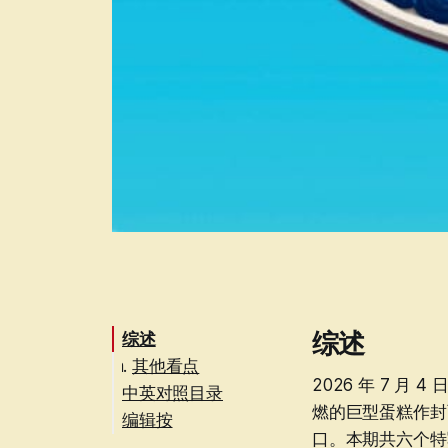
综述
综述
其他看点
2026 年 7 
中英对照目录
燃的巨型蛋糕作封
编辑按
社论 · Leaders
口。本期共六个特写主线,
来函 · Letters