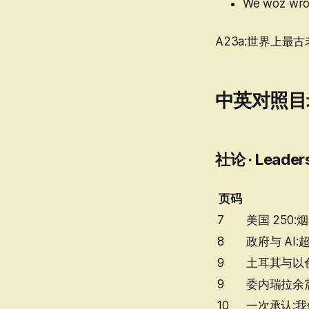
We woz wr
& technology
文化 · Culture
A23a:世界上最古老的
经济与金融指标 ·
Economic & financial
indicators
中英对照目
讣闻 · Obituary
社论 · Leader
页码
7
美国 250:
8
政府与 AI
9
土耳其与以色
9
委内瑞拉余
10
一次承认: