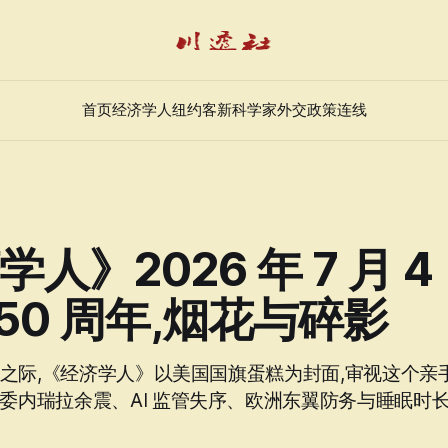
首页
经济学人
纽约客
新科学家
外交政策
连线
人》2026 年 7 月 4
250 周年,烟花与碎影
周年之际,《经济学人》以美国国旗蛋糕为封面,审视这个
注委内瑞拉余震、AI 监管失序、欧洲东翼防务与睡眠时