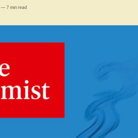
—
7 min read