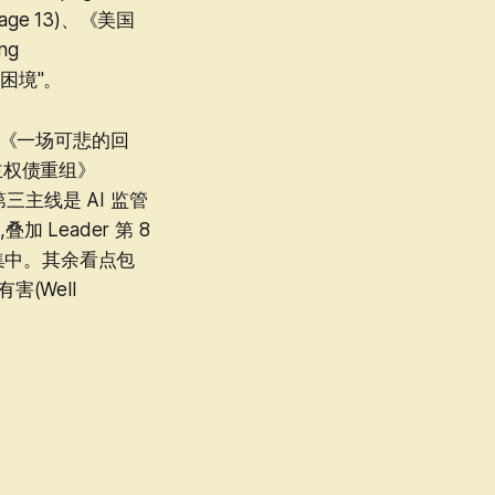
page 13)、《美国
ng
当下困境"。
 页《一场可悲的回
的主权债重组》
机。第三主线是 AI 监管
叠加 Leader 第 8
尤为集中。其余看点包
害(Well