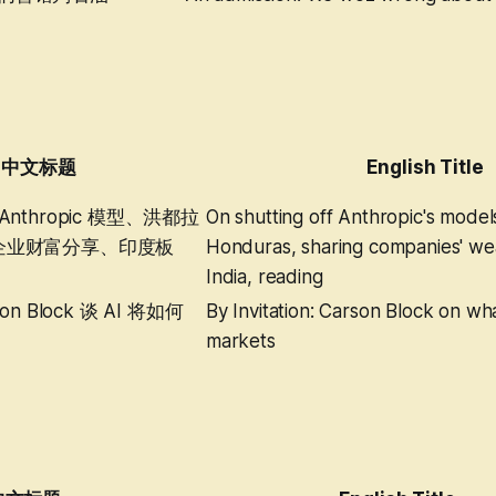
中文标题
English Title
nthropic 模型、洪都拉
On shutting off Anthropic's models
企业财富分享、印度板
Honduras, sharing companies' weal
India, reading
on Block 谈 AI 将如何
By Invitation: Carson Block on wh
markets