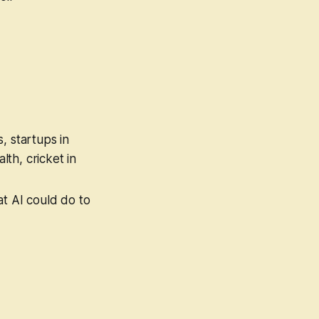
, startups in
th, cricket in
at AI could do to