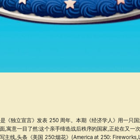
月 4 日是《独立宣言》发表 250 周年。本期《经济学人》用一
面,寓意一目了然:这个亲手缔造战后秩序的国家,正处在又一
头条《美国 250:烟花》(America at 250: Fireworks,Le