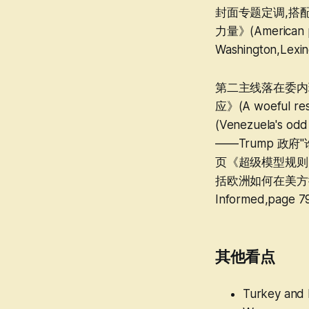
封面专题定调,搭配社论《
论文 · Essay
力量》(American 
美国 · United States
Washington,L
美国 250 周年专题 ·
America at 250
第二主线落在委内瑞
美洲 · The Americas
应》(A woefu
亚洲 · Asia
(Venezuela's
中国 · China
——Trump 政府"谁
中东与非洲 · Middle
页《超级模型规则》(
East & Africa
括欧洲如何在美方撤出后
欧洲 · Europe
Informed,pag
英国 · Britain
国际 · International
商业 · Business
其他看点
金融与经济 · Finance
& economics
Turkey an
科学与技术 · Science