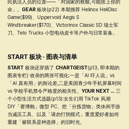
民执法人员的位置——「对国家的救赎,可能搭上你的
命」。
GEAR
板块(p22) 本期推荐 Helinox HeliDisc
Game($99)、Uppervoid Aegis S
Windbreaker($170)、Victorinox Classic SD 瑞士军
刀、Telo Trucks 小型电动皮卡等户外与日常装备。
START 板块 · 图表与清单
START
板块还穿插了
CHARTGEIST
(p13, 即本期的
图表专栏) 收录的两张可视化:一是「AI 吓人说」vs
「AI 真有用」的舆论差,二是美国青少年手机屏幕时间
vs 学校手机禁令严格度的相关性。
YOUR NEXT …
三
个小型生活方式选题(p13):女生们用 TikTok 风潮
DIY「赛博舱」微型 PC、把「分拣货物」类休闲手游
当减压工具、以及「请勿打扰模式」重度爱好者如何
重建「被联系是种选择」的旧时光。