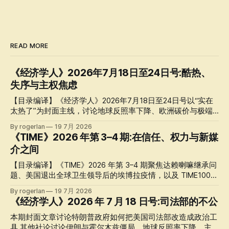
READ MORE
《经济学人》2026年7月18日至24日号:酷热、
失序与主权焦虑
【目录编译】《经济学人》2026年7月18日至24日号以“实在
太热了”为封面主线，讨论地球反照率下降、欧洲碳价与极端
高温；本期同时聚焦特朗普政府改造司法部、伊朗与霍尔木兹
By rogerlan
19 7月 2026
海峡危机、英国工党新政府的议会控制，以及人工智能主权化
《TIME》2026 年第 3–4 期:在信任、权力与新媒
带来的技术与地缘政治焦虑。
介之间
【目录编译】《TIME》2026 年第 3–4 期聚焦达赖喇嘛继承问
题、美国退出全球卫生领导后的埃博拉疫情，以及 TIME100
Creators 所代表的新媒介权力。目录同时延伸至欧洲高温、人
By rogerlan
19 7月 2026
工智能“情绪”、美国政治与文化评论。
《经济学人》2026 年 7 月 18 日号:司法部的不公
本期封面文章讨论特朗普政府如何把美国司法部改造成政治工
具,其他社论讨论伊朗与霍尔木兹僵局、地球反照率下降、主