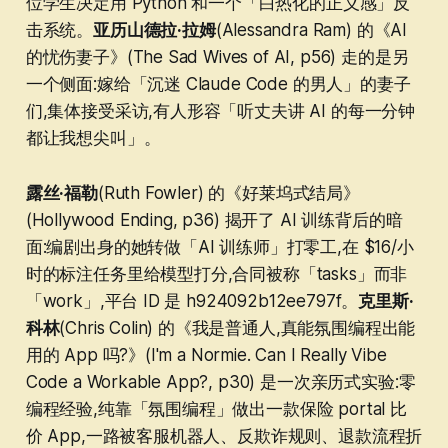
位学生决定用 Python 和一个「白热化的正义感」反
击系统。
亚历山德拉·拉姆
(Alessandra Ram) 的《AI
的忧伤妻子》(The Sad Wives of AI, p56) 走的是另
一个侧面:嫁给「沉迷 Claude Code 的男人」的妻子
们,集体接受采访,有人形容「听丈夫讲 AI 的每一分钟
都让我想尖叫」。
露丝·福勒
(Ruth Fowler) 的《好莱坞式结局》
(Hollywood Ending, p36) 揭开了 AI 训练背后的暗
面:编剧出身的她转做「AI 训练师」打零工,在 $16/小
时的标注任务里给模型打分,合同被称「tasks」而非
「work」,平台 ID 是 h924092b12ee797f。
克里斯·
科林
(Chris Colin) 的《我是普通人,真能氛围编程出能
用的 App 吗?》(I'm a Normie. Can I Really Vibe
Code a Workable App?, p30) 是一次亲历式实验:零
编程经验,纯靠「氛围编程」做出一款保险 portal 比
价 App,一路被客服机器人、反欺诈规则、退款流程折