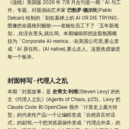
《连线》美国版 2026 年 7/8 月合刊是一期「AI 与工
作」专题。封面借由艺术家
巴勃罗·德尔坎
(Pablo
Delcan) 绘制的「刻在墓碑上的 AI OR DIE TRYING」
图像把命题推到极致——老板给员工下了「五年新规
划」,你没在里头,就出局。本期编辑部把这股氛围概
括为「Corporate AI-merica」:在美国公司里,要么变
成「AI 原住民」(AI native),要么走人。这股焦虑渗进
每一个板块。
封面特写 · 代理人之乱
本期「封面故事」是
史蒂文·利维
(Steven Levy) 的长
文《代理人之乱》(Agents of Chaos, p25)。Levy 把
Claude Code 和 OpenClaw 视作「计算史上最大转
型」的代表性产品:一个让编程变成「自然语言对话
式」的副驾,一个把浏览器操作变成「代理点外卖」的