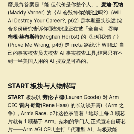
磨,最终答案是「能,但代价是你整个人」。
麦迪·瓦纳
(Maddy Varner) 的《AI 会毁掉你的职业吗?》(Will
AI Destroy Your Career?, p62) 是本期重头综述,综
合多份研究告诉你哪些职业正在被「全自动」吞噬。
梅根·赫布斯特
(Meghan Herbst) 的《证明我错了》
(Prove Me Wrong, p46) 走 meta 路线:让 WIRED 自
己的事实核查员去核查 AI 事实核查工具,结果只有不
到一半美国人用的 AI 搜索是可靠的。
START 板块与人物特写
START
板块以
劳伦·古德
(Lauren Goode) 对 Arm
CEO
雷内·哈斯
(Rene Haas) 的长访谈开篇(《Arm 之
争》, Arm's Race, p7):这位掌管着「地球上每 3 颗芯
片就有 1 颗基于 Arm」架构的掌门人,正式宣布自研芯
片——Arm AGI CPU,主打「代理型 AI」与极致能