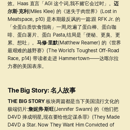
效。Haas 直言「AGI 这个词,我不赌它会过时」。
迈
尔斯·克利
(Miles Klee) 的《迷失于肉世界》(Lost in
Meatspace, p10) 是本期最反讽的一篇:跟 RFK Jr. 的
「全蛋白质饮食指南」一周,吃遍了蛋白棒、蛋白咖
啡、蛋白薯片、蛋白 Pasta,结局是「便秘、更臭、更
累、想吐」。
马修·里默
(Matthew Reamer) 的《世界
最艰难的越野赛》(The World's Toughest Off-Road
Race, p14) 带读者走进 Hammertown——达喀尔拉
力赛的美国表亲。
The Big Story: 名人故事
THE BIG STORY
板块两篇都是当下美国流行文化的
极端切片:
詹妮弗·斯旺
(Jennifer Swann) 的《他们把
D4VD 捧成明星,现在要给他定谋杀罪》(They Made
D4VD a Star. Now They Want Him Convicted of