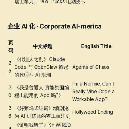
瑞士军刀、Telo Trucks 电动皮卡
企业 AI 化 · Corporate AI-merica
页
中文标题
English Title
码
《代理人之乱》:Claude
2
Code 与 OpenClaw 掀起
Agents of Chaos
5
的代理型 AI 浪潮
I'm a Normie. Can I
3
《我是普通人,真能氛围编
Really Vibe Code a
0
程出能用的 App 吗?》
Workable App?
3
《好莱坞式结局》:编剧沦
Hollywood Ending
6
为 AI 训练师的零工血汗史
《证明我错了》:让 WIRED
4