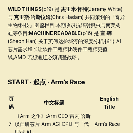
WILD THINGS
(p19) 是
杰里米·怀特
(Jeremy White)
与
克里斯·哈斯拉姆
(Chris Haslam) 共同策划的「奇异
生物/科技」图鉴栏目,本期收录抗辐射熊虫与南美树
蛙等条目;
MACHINE READABLE
(p16) 是
宣·韩
(Sheon Han) 关于英伟达护城河的深度分析,指出 AI
芯片需求增长让软件工程师比硬件工程师更值
钱,AMD 若想追赶必须调整战略。
START · 起点 · Arm's Race
页
English
中文标题
码
Title
《Arm 之争》:Arm CEO 雷内·哈斯
7
谈自研芯片 Arm AGI CPU 与「代
Arm's Race
理型 AI」