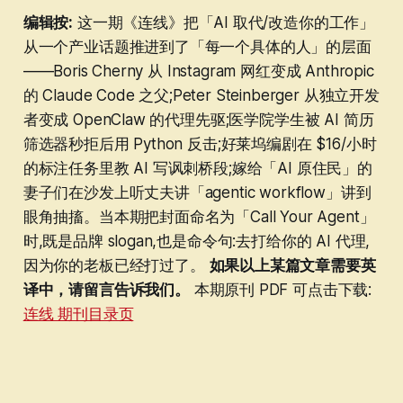
编辑按:
这一期《连线》把「AI 取代/改造你的工作」
从一个产业话题推进到了「每一个具体的人」的层面
——Boris Cherny 从 Instagram 网红变成 Anthropic
的 Claude Code 之父;Peter Steinberger 从独立开发
者变成 OpenClaw 的代理先驱;医学院学生被 AI 简历
筛选器秒拒后用 Python 反击;好莱坞编剧在 $16/小时
的标注任务里教 AI 写讽刺桥段;嫁给「AI 原住民」的
妻子们在沙发上听丈夫讲「agentic workflow」讲到
眼角抽搐。当本期把封面命名为「Call Your Agent」
时,既是品牌 slogan,也是命令句:去打给你的 AI 代理,
因为你的老板已经打过了。
如果以上某篇文章需要英
译中，请留言告诉我们。
本期原刊 PDF 可点击下载:
连线 期刊目录页