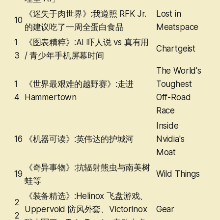
《迷失于肉世界》:我遵照 RFK Jr.
Lost in
10
的建议吃了一周全蛋白食品
Meatspace
1
《图表精粹》:AI 吓人说 vs 真有用
Chartgeist
3
/ 青少年手机屏幕时间
The World's
1
《世界最艰难的越野赛》:走进
Toughest
4
Hammertown
Off-Road
Race
Inside
16
《机器可读》:英伟达的护城河
Nvidia's
Moat
《奇异事物》:抗辐射熊虫与南美树
19
Wild Things
蛙等
《装备精选》:Helinox 飞盘游戏、
2
Uppervoid 防风外套、Victorinox
Gear
2